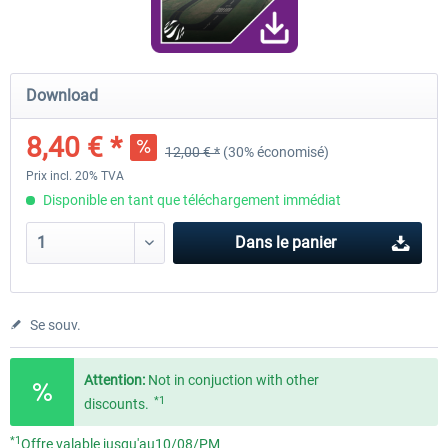
Airport Berlin Brandenburg V2 XP
Airport Zurich V2.0 XP
Download
8,40 € *
12,00 € *
(30% économisé)
30,20 € *
26,17 € *
Prix incl. 20% TVA
Disponible en tant que téléchargement immédiat
Dans le panier
Se souv.
Attention:
Not in conjuction with other
*1
discounts.
*1
Offre valable jusqu'au10/08/PM