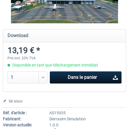
Airport Rio de Janeiro-Santos Dumont
Airport Rio de Janeiro Intern
XP
V2.0 XP
Download
23,09 € *
29,94 € *
13,19 € *
Prix incl. 20% TVA
Disponible en tant que téléchargement immédiat
Dans le panier
Se souv.
Réf. d'article :
AS15935
Fabricant:
Sierrasim Simulation
Version actuelle:
1.0.0