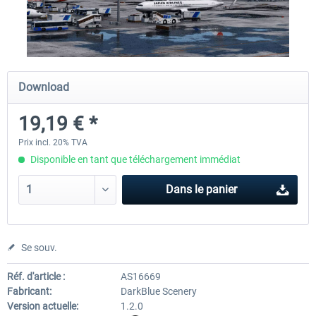
Airport Berlin Brandenburg V2 XP
Airport Zurich V2.0 XP
Download
30,20 € *
26,17 € *
19,19 € *
Prix incl. 20% TVA
Disponible en tant que téléchargement immédiat
Dans le panier
Se souv.
Réf. d'article :
AS16669
Fabricant:
DarkBlue Scenery
Version actuelle:
1.2.0