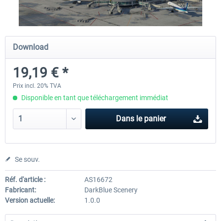
RJAA Tokyo Narita XP
Moscow City XP
Download
19,19 € *
24,38 € *
30,00 € *
Prix incl. 20% TVA
Disponible en tant que téléchargement immédiat
Dans le panier
Se souv.
Réf. d'article :
AS16672
Fabricant:
DarkBlue Scenery
Version actuelle:
1.0.0