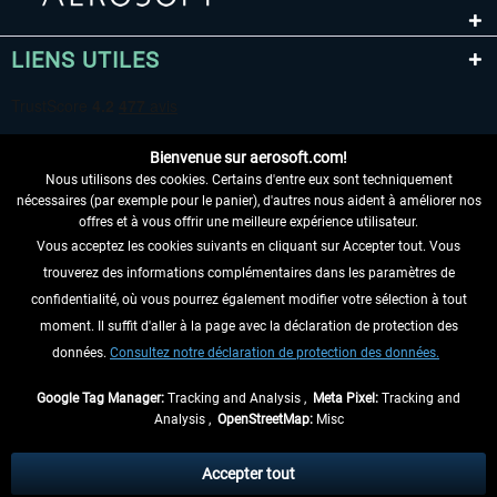
LIENS UTILES
Bienvenue sur aerosoft.com!
Nous utilisons des cookies. Certains d'entre eux sont techniquement
nécessaires (par exemple pour le panier), d'autres nous aident à améliorer nos
offres et à vous offrir une meilleure expérience utilisateur.
Vous acceptez les cookies suivants en cliquant sur Accepter tout. Vous
RENONCER AU CONTRAT ICI
trouverez des informations complémentaires dans les paramètres de
INFORMATIONS
confidentialité, où vous pourrez également modifier votre sélection à tout
moment. Il suffit d'aller à la page avec la déclaration de protection des
NE MANQUEZ PAS LES DERNIÈRES
données.
Consultez notre déclaration de protection des données.
NOUVELLES
Google Tag Manager:
Tracking and Analysis ,
Meta Pixel:
Tracking and
Analysis ,
OpenStreetMap:
Misc
* Tous les prix sont indiqués TVA légale comprise, hors
frais de port
et, le cas
échéant, frais de remboursement, si aucune description contraire.
Accepter tout
** S'applique aux envois vers l'Allemagne. Pour les autres pays, veuillez