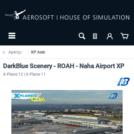
Aperçu
XP Asie
DarkBlue Scenery - ROAH - Naha Airport XP
X-Plane 12 | X-Plane 11