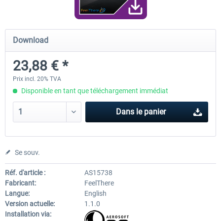
RJAA Tokyo Narita XP
Moscow City XP
Download
23,88 € *
24,38 € *
30,00 € *
Prix incl. 20% TVA
Disponible en tant que téléchargement immédiat
Dans le panier
Se souv.
Réf. d'article :
AS15738
Fabricant:
FeelThere
Langue:
English
Version actuelle:
1.1.0
Installation via: