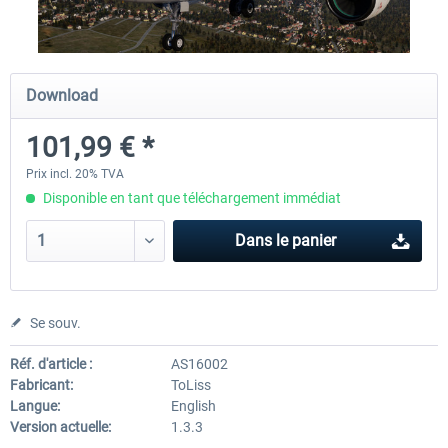
Diamond DA-62
Cessna 208 Grand Caravan 
Download
Series XP
101,99 € *
38,27 € *
49,36 € *
Prix incl. 20% TVA
Disponible en tant que téléchargement immédiat
Dans le panier
Se souv.
Réf. d'article :
AS16002
Fabricant:
ToLiss
Langue:
English
Version actuelle:
1.3.3