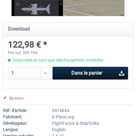
Diamond DA-62
Cessna 208 Grand Caravan 
Download
Series XP
122,98 € *
38,27 € *
49,36 € *
Prix incl. 20% TVA
Disponible en tant que téléchargement immédiat
Dans le panier
Se souv.
Réf. d'article :
AS14844
Fabricant:
X-Plane.org
Développeur:
FlightFactor & StepToSky
Langue:
English