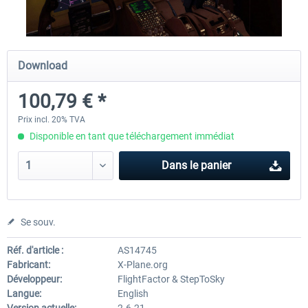
Diamond DA-62
Cessna 208 Grand Caravan 
Download
Series XP
100,79 € *
38,27 € *
49,36 € *
Prix incl. 20% TVA
Disponible en tant que téléchargement immédiat
Dans le panier
Se souv.
Réf. d'article :
AS14745
Fabricant:
X-Plane.org
Développeur:
FlightFactor & StepToSky
Langue:
English