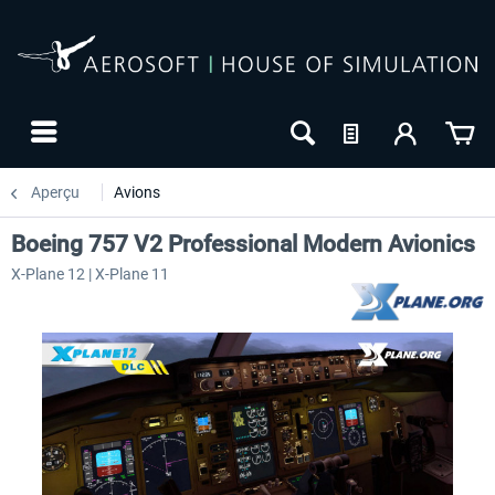
Aperçu
Avions
Boeing 757 V2 Professional Modern Avionics
X-Plane 12 | X-Plane 11