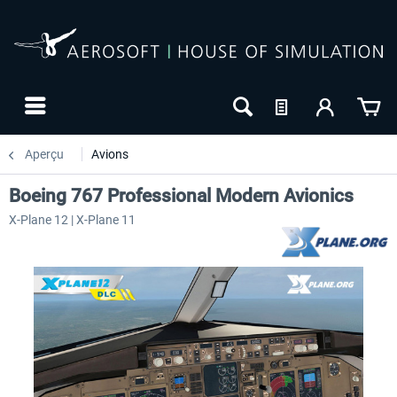
Aperçu
Avions
Boeing 767 Professional Modern Avionics
X-Plane 12 | X-Plane 11