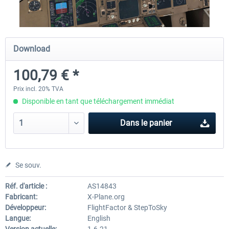
Diamond DA-62
Cessna 208 Grand Caravan 
Download
Series XP
100,79 € *
38,27 € *
49,36 € *
Prix incl. 20% TVA
Disponible en tant que téléchargement immédiat
Dans le panier
Se souv.
Réf. d'article :
AS14843
Fabricant:
X-Plane.org
Développeur:
FlightFactor & StepToSky
Langue:
English