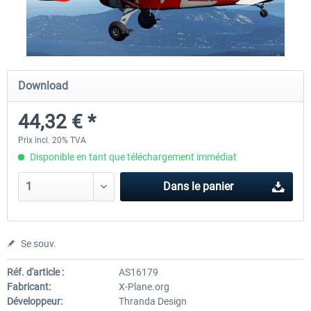
X-Plane.org - King Air 350 XP12
X-Plane.org - Cessna 172M 
Series XP12
Download
54,41 € *
33,23 € *
44,32 € *
Prix incl. 20% TVA
Disponible en tant que téléchargement immédiat
Dans le panier
Se souv.
Réf. d'article :
AS16179
Fabricant:
X-Plane.org
Développeur:
Thranda Design