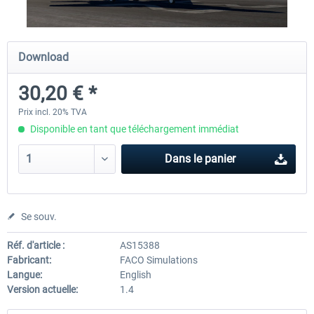
X-Plane.org - King Air 350 XP12
X-Plane.org - Cessna 172M 
Download
Series XP12
30,20 € *
54,41 € *
33,23 € *
Prix incl. 20% TVA
Disponible en tant que téléchargement immédiat
Dans le panier
Se souv.
Réf. d'article :
AS15388
Fabricant:
FACO Simulations
Langue:
English
Version actuelle:
1.4