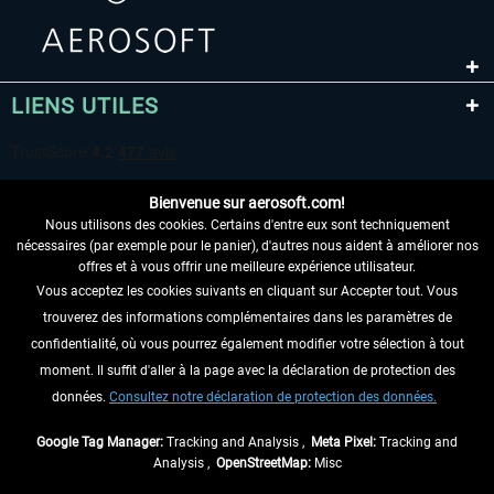
LIENS UTILES
Bienvenue sur aerosoft.com!
Nous utilisons des cookies. Certains d'entre eux sont techniquement
nécessaires (par exemple pour le panier), d'autres nous aident à améliorer nos
offres et à vous offrir une meilleure expérience utilisateur.
Vous acceptez les cookies suivants en cliquant sur Accepter tout. Vous
RENONCER AU CONTRAT ICI
trouverez des informations complémentaires dans les paramètres de
INFORMATIONS
confidentialité, où vous pourrez également modifier votre sélection à tout
moment. Il suffit d'aller à la page avec la déclaration de protection des
NE MANQUEZ PAS LES DERNIÈRES
données.
Consultez notre déclaration de protection des données.
NOUVELLES
Google Tag Manager:
Tracking and Analysis ,
Meta Pixel:
Tracking and
Analysis ,
OpenStreetMap:
Misc
* Tous les prix sont indiqués TVA légale comprise, hors
frais de port
et, le cas