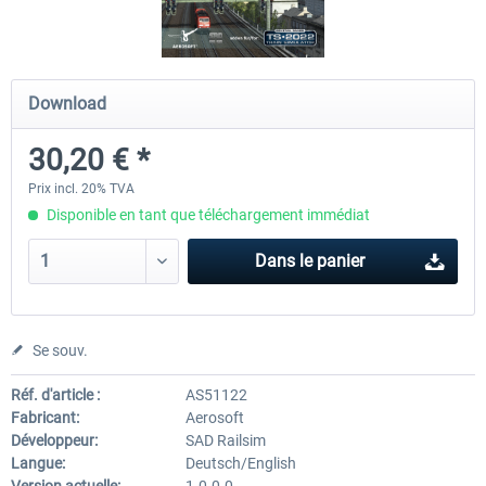
Koeblitzer Mountain Route 3 reloaded
VirtualTracks - Ringbahn Be
Download
30,20 € *
30,20 € *
35,24 € *
Prix incl. 20% TVA
Disponible en tant que téléchargement immédiat
Dans le panier
Se souv.
Réf. d'article :
AS51122
Fabricant:
Aerosoft
Développeur:
SAD Railsim
Langue:
Deutsch/English