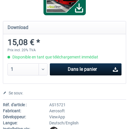
SubwaySim 2 - Berlin Vehicle DLC:
SubwaySim 2
Download
Gisela (GI/1E)
15,08 € *
18,14 € *
35,28 € *
Prix incl. 20% TVA
Disponible en tant que téléchargement immédiat
Dans le panier
Se souv.
Réf. d'article :
AS15721
Fabricant:
Aerosoft
Développeur:
ViewApp
Langue:
Deutsch/English