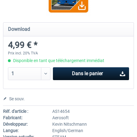
OMSI 2 Add-on Valiant Citybus 7700
OMSI 2 Add-on IVECO Bus Fa
Download
Hybrid
Low Entry Buses
4,99 € *
12,09 € *
18,10 € *
Prix incl. 20% TVA
Disponible en tant que téléchargement immédiat
Dans le panier
Se souv.
Réf. d'article :
AS14654
Fabricant:
Aerosoft
Développeur:
Kevin Nitschmann
Langue:
English/German