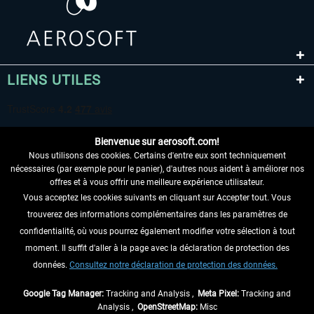
LIENS UTILES
Bienvenue sur aerosoft.com!
Nous utilisons des cookies. Certains d'entre eux sont techniquement
nécessaires (par exemple pour le panier), d'autres nous aident à améliorer nos
offres et à vous offrir une meilleure expérience utilisateur.
Vous acceptez les cookies suivants en cliquant sur Accepter tout. Vous
RENONCER AU CONTRAT ICI
trouverez des informations complémentaires dans les paramètres de
INFORMATIONS
confidentialité, où vous pourrez également modifier votre sélection à tout
moment. Il suffit d'aller à la page avec la déclaration de protection des
NE MANQUEZ PAS LES DERNIÈRES
données.
Consultez notre déclaration de protection des données.
NOUVELLES
Google Tag Manager:
Tracking and Analysis ,
Meta Pixel:
Tracking and
Analysis ,
OpenStreetMap:
Misc