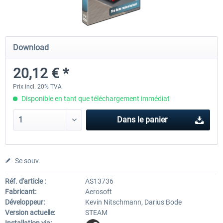
OMSI 2 Add-on Thüringer Wald
OMSI 2 Add-on Berlin Line
Download
20,12 € *
30,24 € *
20,12 € *
Prix incl. 20% TVA
Disponible en tant que téléchargement immédiat
Dans le panier
Se souv.
Réf. d'article :
AS13736
Fabricant:
Aerosoft
Développeur:
Kevin Nitschmann, Darius Bode
Version actuelle:
STEAM