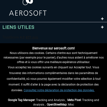
LIENS UTILES
Bienvenue sur aerosoft.com!
Nous utilisons des cookies. Certains d'entre eux sont techniquement
nécessaires (par exemple pour le panier), d'autres nous aident à améliorer nos
offres et à vous offrir une meilleure expérience utilisateur.
Vous acceptez les cookies suivants en cliquant sur Accepter tout. Vous
RENONCER AU CONTRAT ICI
trouverez des informations complémentaires dans les paramètres de
INFORMATIONS
confidentialité, où vous pourrez également modifier votre sélection à tout
moment. Il suffit d'aller à la page avec la déclaration de protection des
NE MANQUEZ PAS LES DERNIÈRES
données.
Consultez notre déclaration de protection des données.
NOUVELLES
Google Tag Manager:
Tracking and Analysis ,
Meta Pixel:
Tracking and
Analysis ,
OpenStreetMap:
Misc