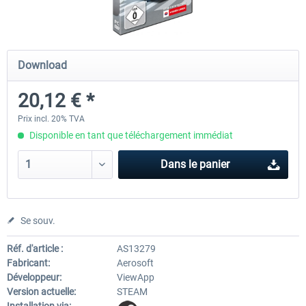
OMSI 2 Add-on Valiant Citybus 7700
OMSI 2 Add-on IVECO Bus Fa
Download
Hybrid
Low Entry Buses
20,12 € *
12,09 € *
18,10 € *
Prix incl. 20% TVA
Disponible en tant que téléchargement immédiat
Dans le panier
Se souv.
Réf. d'article :
AS13279
Fabricant:
Aerosoft
Développeur:
ViewApp
Version actuelle:
STEAM