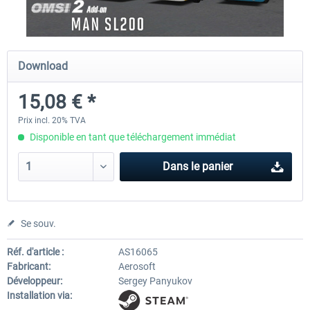
OMSI 2 Add-on Valiant Citybus 7700
OMSI 2 Add-on IVECO Bus Fa
Download
Hybrid
Low Entry Buses
15,08 € *
12,09 € *
18,10 € *
Prix incl. 20% TVA
Disponible en tant que téléchargement immédiat
Dans le panier
Se souv.
Réf. d'article :
AS16065
Fabricant:
Aerosoft
Développeur:
Sergey Panyukov
Installation via: