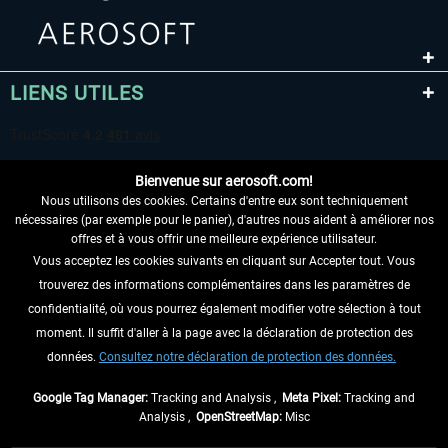
LIENS UTILES
Bienvenue sur aerosoft.com!
Nous utilisons des cookies. Certains d'entre eux sont techniquement
nécessaires (par exemple pour le panier), d'autres nous aident à améliorer nos
offres et à vous offrir une meilleure expérience utilisateur.
Vous acceptez les cookies suivants en cliquant sur Accepter tout. Vous
RENONCER AU CONTRAT ICI
trouverez des informations complémentaires dans les paramètres de
INFORMATIONS
confidentialité, où vous pourrez également modifier votre sélection à tout
moment. Il suffit d'aller à la page avec la déclaration de protection des
NE MANQUEZ PAS LES DERNIÈRES
données.
Consultez notre déclaration de protection des données.
NOUVELLES
Google Tag Manager:
Tracking and Analysis ,
Meta Pixel:
Tracking and
Analysis ,
OpenStreetMap:
Misc
* Tous les prix sont indiqués TVA légale comprise, hors
frais de port
et, le cas