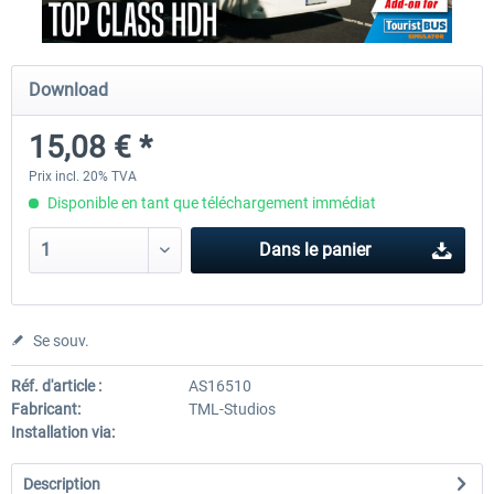
Fernbus Simulator - Platinum Edition
Fernbus Simulator - W9
Download
15,08 € *
40,29 € *
8,02 € *
Prix incl. 20% TVA
Disponible en tant que téléchargement immédiat
Dans le panier
Se souv.
Réf. d'article :
AS16510
Fabricant:
TML-Studios
Installation via:
Description