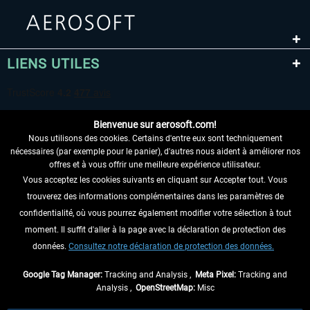
LIENS UTILES
Bienvenue sur aerosoft.com!
Nous utilisons des cookies. Certains d'entre eux sont techniquement
nécessaires (par exemple pour le panier), d'autres nous aident à améliorer nos
offres et à vous offrir une meilleure expérience utilisateur.
Vous acceptez les cookies suivants en cliquant sur Accepter tout. Vous
RENONCER AU CONTRAT ICI
trouverez des informations complémentaires dans les paramètres de
INFORMATIONS
confidentialité, où vous pourrez également modifier votre sélection à tout
moment. Il suffit d'aller à la page avec la déclaration de protection des
NE MANQUEZ PAS LES DERNIÈRES
données.
Consultez notre déclaration de protection des données.
NOUVELLES
Google Tag Manager:
Tracking and Analysis ,
Meta Pixel:
Tracking and
Analysis ,
OpenStreetMap:
Misc
* Tous les prix sont indiqués TVA légale comprise, hors
frais de port
et, le cas