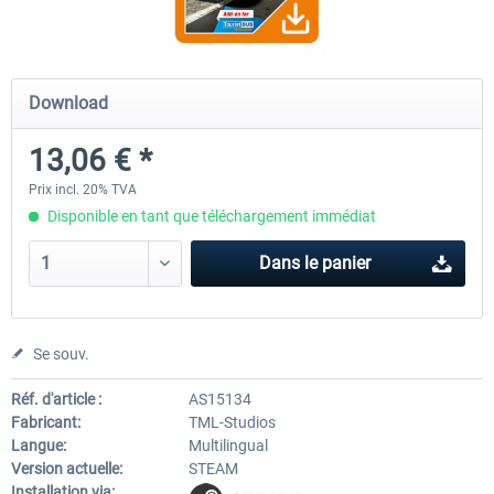
Fernbus Simulator - W906
Fernbus Simulator - Pola
Download
13,06 € *
8,02 € *
30,24 € *
Prix incl. 20% TVA
Disponible en tant que téléchargement immédiat
Dans le panier
Se souv.
Réf. d'article :
AS15134
Fabricant:
TML-Studios
Langue:
Multilingual
Version actuelle:
STEAM
Installation via: