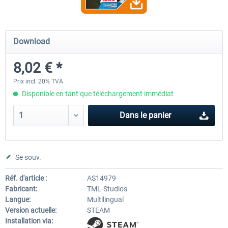
Fernbus Simulator - W906
Fernbus Simulator - Pola
Download
8,02 € *
8,02 € *
30,24 € *
Prix incl. 20% TVA
Disponible en tant que téléchargement immédiat
Dans le panier
Se souv.
Réf. d'article :
AS14979
Fabricant:
TML-Studios
Langue:
Multilingual
Version actuelle:
STEAM
Installation via: