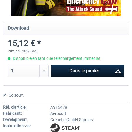
Launch Discount
Global Rescue
Emergency Call - The Firefig
Download
Simulation 3
15,12 € *
25,20 € *
25,20 € *
22,68 € *
Prix incl. 20% TVA
Disponible en tant que téléchargement immédiat
Dans le panier
Se souv.
Réf. d'article :
AS16478
Fabricant:
Aerosoft
Développeur:
Crenetic GmbH Studios
Installation via: