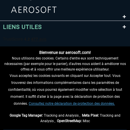
LIENS UTILES
Bienvenue sur aerosoft.com!
Nous utilisons des cookies. Certains d'entre eux sont techniquement
nécessaires (par exemple pour le panier), d'autres nous aident à améliorer nos
offres et à vous offrir une meilleure expérience utilisateur.
Vous acceptez les cookies suivants en cliquant sur Accepter tout. Vous
RENONCER AU CONTRAT ICI
trouverez des informations complémentaires dans les paramètres de
INFORMATIONS
confidentialité, où vous pourrez également modifier votre sélection à tout
moment. Il suffit d'aller à la page avec la déclaration de protection des
NE MANQUEZ PAS LES DERNIÈRES
données.
Consultez notre déclaration de protection des données.
NOUVELLES
Google Tag Manager:
Tracking and Analysis ,
Meta Pixel:
Tracking and
Analysis ,
OpenStreetMap:
Misc
* Tous les prix sont indiqués TVA légale comprise, hors
frais de port
et, le cas