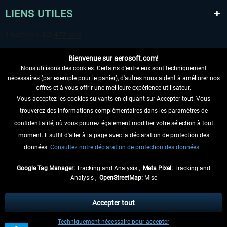
LIENS UTILES
Bienvenue sur aerosoft.com!
Nous utilisons des cookies. Certains d'entre eux sont techniquement
nécessaires (par exemple pour le panier), d'autres nous aident à améliorer nos
offres et à vous offrir une meilleure expérience utilisateur.
Vous acceptez les cookies suivants en cliquant sur Accepter tout. Vous
RENONCER AU CONTRAT ICI
trouverez des informations complémentaires dans les paramètres de
INFORMATIONS
confidentialité, où vous pourrez également modifier votre sélection à tout
moment. Il suffit d'aller à la page avec la déclaration de protection des
NE MANQUEZ PAS LES DERNIÈRES
données.
Consultez notre déclaration de protection des données.
NOUVELLES
Google Tag Manager:
Tracking and Analysis ,
Meta Pixel:
Tracking and
Analysis ,
OpenStreetMap:
Misc
* Tous les prix sont indiqués TVA légale comprise, hors
frais de port
et, le cas
échéant, frais de remboursement, si aucune description contraire.
Accepter tout
** S'applique aux envois vers l'Allemagne. Pour les autres pays, veuillez
Techniquement nécessaire pour accepter
consulter les
informations d'expédition
.