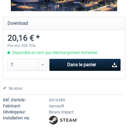
City Bus Manager - E-Bus & Green
City Bus Manager
Download
Energy
20,16 € *
10,07 € *
28,23 € *
Prix incl. 20% TVA
Disponible en tant que téléchargement immédiat
Dans le panier
Se souv.
Réf. d'article :
AS16389
Fabricant:
Aerosoft
Développeur:
Binary Impact
Installation via: