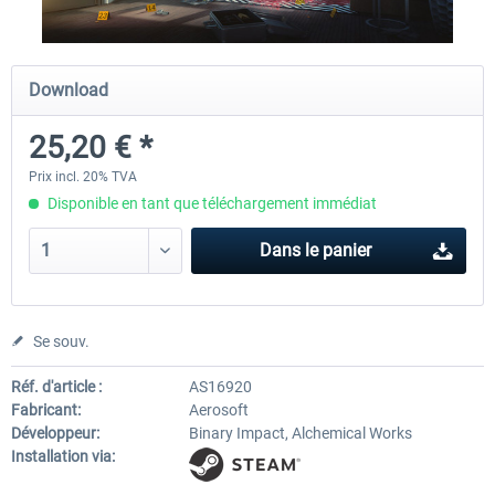
Launch Discount
Global Rescue
Emergency Call - The Firefig
Download
Simulation 3
25,20 € *
25,20 € *
25,20 € *
22,68 € *
Prix incl. 20% TVA
Disponible en tant que téléchargement immédiat
Dans le panier
Se souv.
Réf. d'article :
AS16920
Fabricant:
Aerosoft
Développeur:
Binary Impact, Alchemical Works
Installation via: