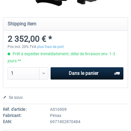
Wheel Stand Pro - Farm Truck
Wheel Stand Pro Upgrade - Un
Shipping item
Pedals Plate
2 352,00 € *
198,00 € *
30,00 € *
Prix incl. 20% TVA
plus frais de port
Prêt à expédier immédiatement, délai de livraison env. 1-3
jours **
Dans le panier
Se souv.
Réf. d'article :
AS16909
Fabricant:
Pimax
EAN:
6977402870484