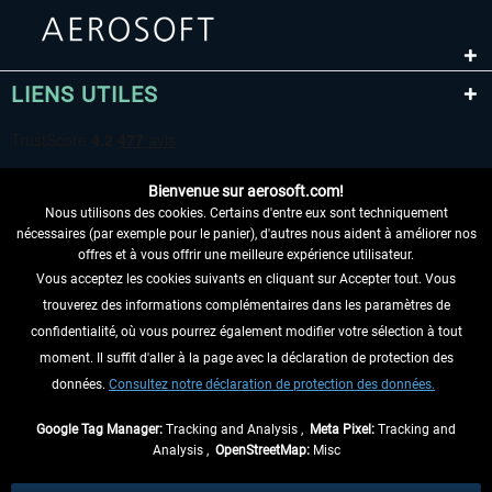
LIENS UTILES
Bienvenue sur aerosoft.com!
Nous utilisons des cookies. Certains d'entre eux sont techniquement
nécessaires (par exemple pour le panier), d'autres nous aident à améliorer nos
offres et à vous offrir une meilleure expérience utilisateur.
Vous acceptez les cookies suivants en cliquant sur Accepter tout. Vous
RENONCER AU CONTRAT ICI
trouverez des informations complémentaires dans les paramètres de
INFORMATIONS
confidentialité, où vous pourrez également modifier votre sélection à tout
moment. Il suffit d'aller à la page avec la déclaration de protection des
NE MANQUEZ PAS LES DERNIÈRES
données.
Consultez notre déclaration de protection des données.
NOUVELLES
Google Tag Manager:
Tracking and Analysis ,
Meta Pixel:
Tracking and
Analysis ,
OpenStreetMap:
Misc
* Tous les prix sont indiqués TVA légale comprise, hors
frais de port
et, le cas