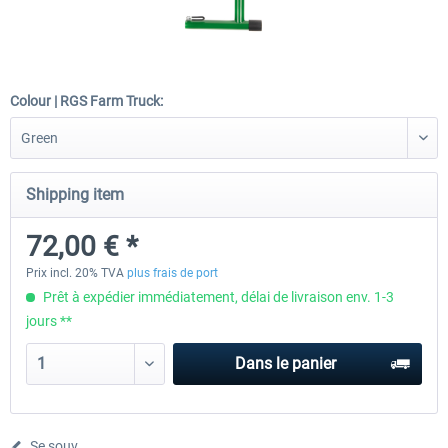
Wheel Stand Pro - Farm Truck
Wheel Stand Pro Upgrade - Un
Pedals Plate
Colour | RGS Farm Truck:
198,00 € *
30,00 € *
Shipping item
72,00 € *
Prix incl. 20% TVA
plus frais de port
Prêt à expédier immédiatement, délai de livraison env. 1-3
jours **
Dans le panier
Se souv.