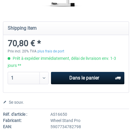
Wheel Stand Pro - Farm Truck
Wheel Stand Pro Upgrade - Un
Shipping item
Pedals Plate
70,80 € *
198,00 € *
30,00 € *
Prix incl. 20% TVA
plus frais de port
Prêt à expédier immédiatement, délai de livraison env. 1-3
jours **
Dans le panier
Se souv.
Réf. d'article :
AS16650
Fabricant:
Wheel Stand Pro
EAN:
5907734782798