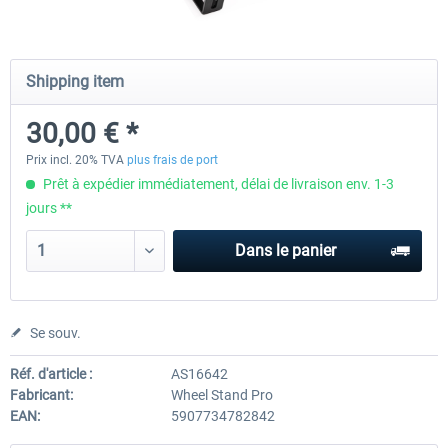
Wheel Stand Pro - Farm Truck
Wheel Stand Pro Upgrade - Un
Shipping item
Pedals Plate
30,00 € *
198,00 € *
30,00 € *
Prix incl. 20% TVA
plus frais de port
Prêt à expédier immédiatement, délai de livraison env. 1-3
jours **
Dans le panier
Se souv.
Réf. d'article :
AS16642
Fabricant:
Wheel Stand Pro
EAN:
5907734782842