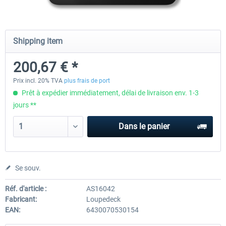
Wheel Stand Pro - Farm Truck
Wheel Stand Pro Upgrade - Un
Shipping item
Pedals Plate
200,67 € *
198,00 € *
30,00 € *
Prix incl. 20% TVA
plus frais de port
Prêt à expédier immédiatement, délai de livraison env. 1-3
jours **
Dans le panier
Se souv.
Réf. d'article :
AS16042
Fabricant:
Loupedeck
EAN:
6430070530154