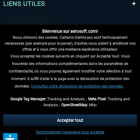
LIENS UTILES
Bienvenue sur aerosoft.com!
Nous utilisons des cookies. Certains d'entre eux sont techniquement
nécessaires (par exemple pour le panier), d'autres nous aident à améliorer nos
offres et à vous offrir une meilleure expérience utilisateur.
Vous acceptez les cookies suivants en cliquant sur Accepter tout. Vous
RENONCER AU CONTRAT ICI
trouverez des informations complémentaires dans les paramètres de
INFORMATIONS
confidentialité, où vous pourrez également modifier votre sélection à tout
moment. Il suffit d'aller à la page avec la déclaration de protection des
NE MANQUEZ PAS LES DERNIÈRES
données.
Consultez notre déclaration de protection des données.
NOUVELLES
Google Tag Manager:
Tracking and Analysis ,
Meta Pixel:
Tracking and
Analysis ,
OpenStreetMap:
Misc
* Tous les prix sont indiqués TVA légale comprise, hors
frais de port
et, le cas
échéant, frais de remboursement, si aucune description contraire.
Accepter tout
** S'applique aux envois vers l'Allemagne. Pour les autres pays, veuillez
Techniquement nécessaire pour accepter
consulter les
informations d'expédition
.