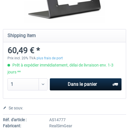
Honeycomb - Flight Sim USB Hub
CockpitCrafters - Under-Des
Shipping item
55,45 € *
50,41 € *
40,33 € *
60,49 € *
Prix incl. 20% TVA
plus frais de port
Prêt à expédier immédiatement, délai de livraison env. 1-3
jours **
Dans le panier
Se souv.
Réf. d'article :
AS14777
Fabricant:
RealSimGear