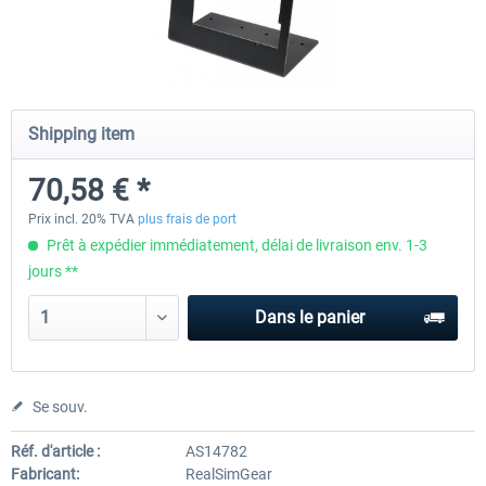
Honeycomb - Flight Sim USB Hub
CockpitCrafters - Under-Des
Shipping item
55,45 € *
50,41 € *
40,33 € *
70,58 € *
Prix incl. 20% TVA
plus frais de port
Prêt à expédier immédiatement, délai de livraison env. 1-3
jours **
Dans le panier
Se souv.
Réf. d'article :
AS14782
Fabricant:
RealSimGear