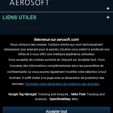
LIENS UTILES
Bienvenue sur aerosoft.com!
Nous utilisons des cookies. Certains d'entre eux sont techniquement
nécessaires (par exemple pour le panier), d'autres nous aident à améliorer nos
offres et à vous offrir une meilleure expérience utilisateur.
Vous acceptez les cookies suivants en cliquant sur Accepter tout. Vous
RENONCER AU CONTRAT ICI
trouverez des informations complémentaires dans les paramètres de
INFORMATIONS
confidentialité, où vous pourrez également modifier votre sélection à tout
moment. Il suffit d'aller à la page avec la déclaration de protection des
NE MANQUEZ PAS LES DERNIÈRES
données.
Consultez notre déclaration de protection des données.
NOUVELLES
Google Tag Manager:
Tracking and Analysis ,
Meta Pixel:
Tracking and
Analysis ,
OpenStreetMap:
Misc
* Tous les prix sont indiqués TVA légale comprise, hors
frais de port
et, le cas
échéant, frais de remboursement, si aucune description contraire.
Accepter tout