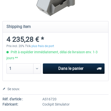
Honeycomb - Bravo Throttle Quadrant
Honeycomb Yoke & Throttle 
Shipping item
4 235,28 € *
252,09 € *
463,86 € *
Prix incl. 20% TVA
plus frais de port
Prêt à expédier immédiatement, délai de livraison env. 1-3
jours **
Dans le panier
Se souv.
Réf. d'article :
AS16720
Fabricant:
Cockpit Simulator