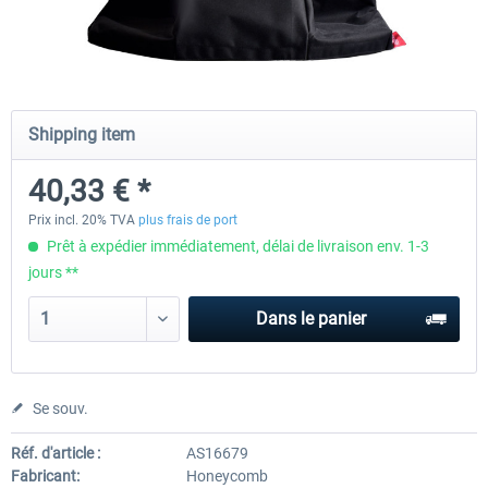
Honeycomb Complete Bundle
Honeycomb - Dust Cover - Sie
Module
Shipping item
776,46 € *
30,24 € *
40,33 € *
Prix incl. 20% TVA
plus frais de port
Prêt à expédier immédiatement, délai de livraison env. 1-3
jours **
Dans le panier
Se souv.
Réf. d'article :
AS16679
Fabricant:
Honeycomb