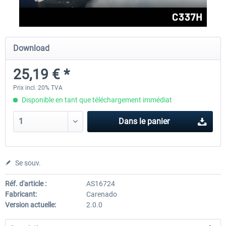
FlightSim Studio - E-Jets 170/175
Aerosoft Aircraft A340-600
Download
25,19 € *
40,29 € *
80,66 € *
Prix incl. 20% TVA
Disponible en tant que téléchargement immédiat
Dans le panier
Se souv.
Réf. d'article :
AS16724
Fabricant:
Carenado
Version actuelle:
2.0.0