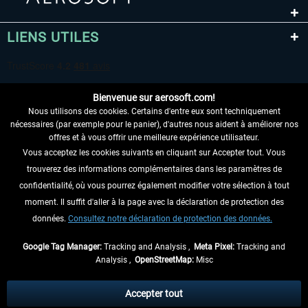
LIENS UTILES
Bienvenue sur aerosoft.com!
Nous utilisons des cookies. Certains d'entre eux sont techniquement
nécessaires (par exemple pour le panier), d'autres nous aident à améliorer nos
offres et à vous offrir une meilleure expérience utilisateur.
Vous acceptez les cookies suivants en cliquant sur Accepter tout. Vous
RENONCER AU CONTRAT ICI
trouverez des informations complémentaires dans les paramètres de
INFORMATIONS
confidentialité, où vous pourrez également modifier votre sélection à tout
moment. Il suffit d'aller à la page avec la déclaration de protection des
NE MANQUEZ PAS LES DERNIÈRES
données.
Consultez notre déclaration de protection des données.
NOUVELLES
Google Tag Manager:
Tracking and Analysis ,
Meta Pixel:
Tracking and
Analysis ,
OpenStreetMap:
Misc
* Tous les prix sont indiqués TVA légale comprise, hors
frais de port
et, le cas
échéant, frais de remboursement, si aucune description contraire.
Accepter tout
** S'applique aux envois vers l'Allemagne. Pour les autres pays, veuillez