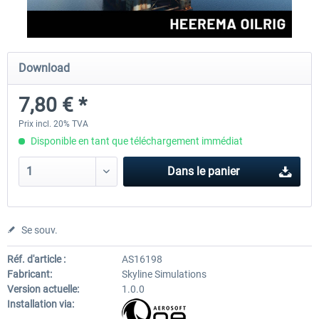
Perfect Flight - Flying Germany MSFS
Perfect Flight - FS Explorer -
Download
Italy MSFS
7,80 € *
15,00 € *
17,40 € *
Prix incl. 20% TVA
Disponible en tant que téléchargement immédiat
Dans le panier
Se souv.
Réf. d'article :
AS16198
Fabricant:
Skyline Simulations
Version actuelle:
1.0.0
Installation via: