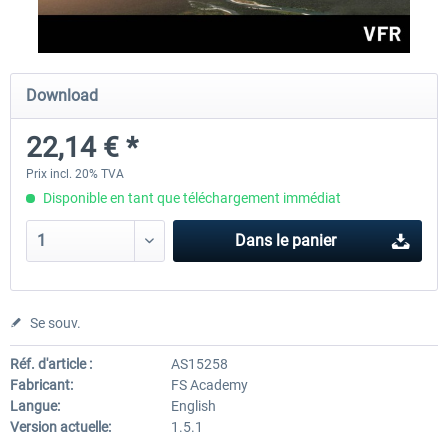
Perfect Flight - Flying Germany MSFS
Perfect Flight - FS Explorer -
Download
Italy MSFS
22,14 € *
15,00 € *
17,40 € *
Prix incl. 20% TVA
Disponible en tant que téléchargement immédiat
Dans le panier
Se souv.
Réf. d'article :
AS15258
Fabricant:
FS Academy
Langue:
English
Version actuelle:
1.5.1