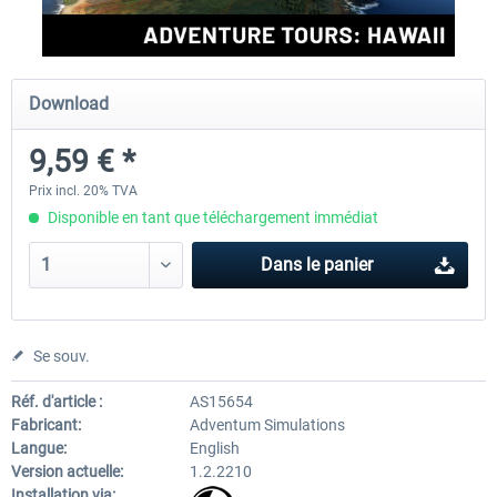
Perfect Flight - Flying Germany MSFS
Perfect Flight - FS Explorer -
Download
Italy MSFS
9,59 € *
15,00 € *
17,40 € *
Prix incl. 20% TVA
Disponible en tant que téléchargement immédiat
Dans le panier
Se souv.
Réf. d'article :
AS15654
Fabricant:
Adventum Simulations
Langue:
English
Version actuelle:
1.2.2210
Installation via: