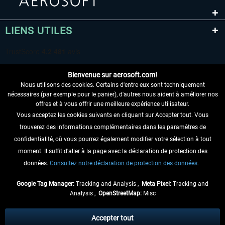
LIENS UTILES
Bienvenue sur aerosoft.com!
Nous utilisons des cookies. Certains d'entre eux sont techniquement
nécessaires (par exemple pour le panier), d'autres nous aident à améliorer nos
offres et à vous offrir une meilleure expérience utilisateur.
Vous acceptez les cookies suivants en cliquant sur Accepter tout. Vous
RENONCER AU CONTRAT ICI
trouverez des informations complémentaires dans les paramètres de
INFORMATIONS
confidentialité, où vous pourrez également modifier votre sélection à tout
moment. Il suffit d'aller à la page avec la déclaration de protection des
NE MANQUEZ PAS LES DERNIÈRES
données.
Consultez notre déclaration de protection des données.
NOUVELLES
Google Tag Manager:
Tracking and Analysis ,
Meta Pixel:
Tracking and
Analysis ,
OpenStreetMap:
Misc
* Tous les prix sont indiqués TVA légale comprise, hors
frais de port
et, le cas
échéant, frais de remboursement, si aucune description contraire.
Accepter tout