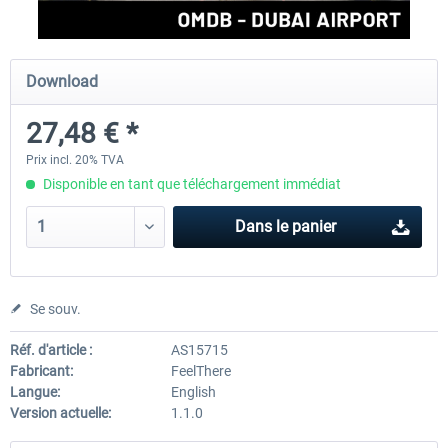
Aerosoft Mt. Everest Airports Vol. 1 -
Aerosoft Mt. Everest Airports V
Download
Lukla
Phaplu...
27,48 € *
10,03 € *
10,03 € *
Prix incl. 20% TVA
Disponible en tant que téléchargement immédiat
Dans le panier
Se souv.
Réf. d'article :
AS15715
Fabricant:
FeelThere
Langue:
English
Version actuelle:
1.1.0