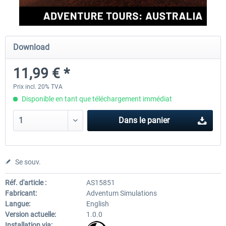
Perfect Flight - Flying Germany MSFS
Perfect Flight - FS Explorer -
Download
Italy MSFS
11,99 € *
15,00 € *
17,40 € *
Prix incl. 20% TVA
Disponible en tant que téléchargement immédiat
Dans le panier
Se souv.
Réf. d'article :
AS15851
Fabricant:
Adventum Simulations
Langue:
English
Version actuelle:
1.0.0
Installation via: