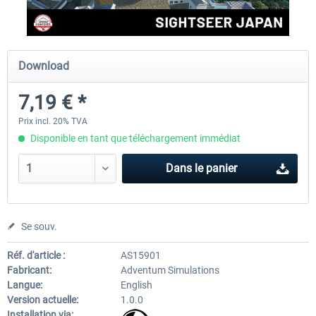
Perfect Flight - Flying Germany MSFS
Perfect Flight - FS Explorer -
Download
Italy MSFS
7,19 € *
15,00 € *
17,40 € *
Prix incl. 20% TVA
Disponible en tant que téléchargement immédiat
Dans le panier
Se souv.
Réf. d'article :
AS15901
Fabricant:
Adventum Simulations
Langue:
English
Version actuelle:
1.0.0
Installation via: