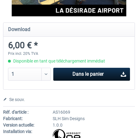
FSDG - St Lucia TLPC MSFS
FSDG - St Lucia TLPL MS
Download
6,00 € *
12,00 € *
15,12 € *
Prix incl. 20% TVA
Disponible en tant que téléchargement immédiat
Dans le panier
Se souv.
Réf. d'article :
AS16069
Fabricant:
SLH Sim Designs
Version actuelle:
1.0.0
Installation via: