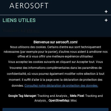
LIENS UTILES
Bienvenue sur aerosoft.com!
Nous utilisons des cookies. Certains d'entre eux sont techniquement
nécessaires (par exemple pour le panier), d'autres nous aident à améliorer nos
offres et à vous offrir une meilleure expérience utilisateur.
Vous acceptez les cookies suivants en cliquant sur Accepter tout. Vous
RENONCER AU CONTRAT ICI
trouverez des informations complémentaires dans les paramètres de
INFORMATIONS
confidentialité, où vous pourrez également modifier votre sélection à tout
moment. Il suffit d'aller à la page avec la déclaration de protection des
NE MANQUEZ PAS LES DERNIÈRES
données.
Consultez notre déclaration de protection des données.
NOUVELLES
Google Tag Manager:
Tracking and Analysis ,
Meta Pixel:
Tracking and
Analysis ,
OpenStreetMap:
Misc
* Tous les prix sont indiqués TVA légale comprise, hors
frais de port
et, le cas