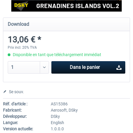
FSDG - St Lucia TLPC MSFS
FSDG - St Lucia TLPL MS
Download
13,06 € *
12,00 € *
15,12 € *
Prix incl. 20% TVA
Disponible en tant que téléchargement immédiat
Dans le panier
Se souv.
Réf. d'article :
AS15386
Fabricant:
Aerosoft, DSky
Développeur:
DSky
Langue:
English
Version actuelle:
1.0.0.0