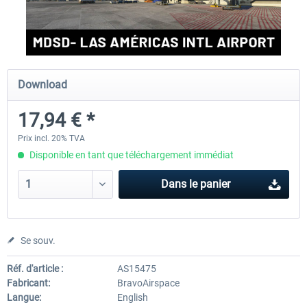
FSDG - Greenland Kulusuk MSFS
Aerosoft Airport Bonair
Download
9,07 € *
12,05 € *
17,94 € *
Prix incl. 20% TVA
Disponible en tant que téléchargement immédiat
Dans le panier
Se souv.
Réf. d'article :
AS15475
Fabricant:
BravoAirspace
Langue:
English