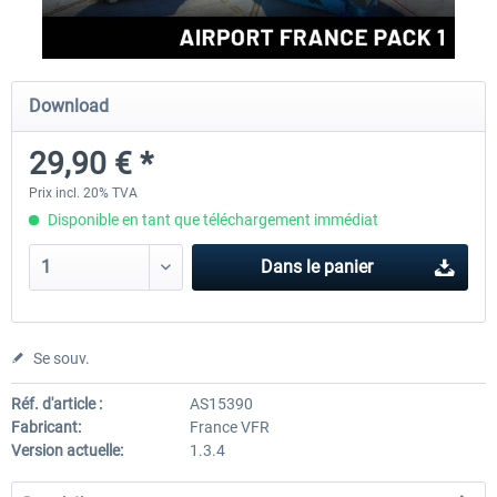
Aerosoft Airport Cologne/Bonn
Aerosoft Mega Airport Fran
Download
29,90 € *
18,10 € *
25,16 € *
Prix incl. 20% TVA
Disponible en tant que téléchargement immédiat
Dans le panier
Se souv.
Réf. d'article :
AS15390
Fabricant:
France VFR
Version actuelle:
1.3.4