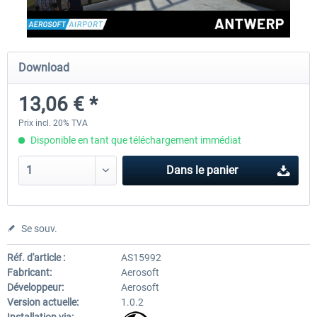
Aerosoft Airport Cologne/Bonn
sim-wings Hamburg
Download
13,06 € *
18,10 € *
20,12 € *
Prix incl. 20% TVA
Disponible en tant que téléchargement immédiat
Dans le panier
Se souv.
Réf. d'article :
AS15992
Fabricant:
Aerosoft
Développeur:
Aerosoft
Version actuelle:
1.0.2