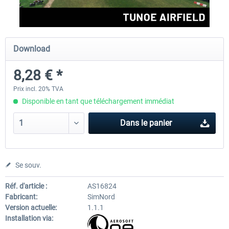
Aerosoft Airport Cologne/Bonn
sim-wings Hamburg
Download
8,28 € *
18,10 € *
20,12 € *
Prix incl. 20% TVA
Disponible en tant que téléchargement immédiat
Dans le panier
Se souv.
Réf. d'article :
AS16824
Fabricant:
SimNord
Version actuelle:
1.1.1
Installation via: