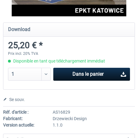
Aerosoft Airport Cologne/Bonn
Aerosoft Mega Airport Fran
Download
25,20 € *
18,10 € *
25,16 € *
Prix incl. 20% TVA
Disponible en tant que téléchargement immédiat
Dans le panier
Se souv.
Réf. d'article :
AS16829
Fabricant:
Drzewiecki Design
Version actuelle:
1.1.0