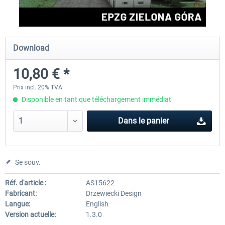
Aerosoft Airport Cologne/Bonn
sim-wings Hamburg
Download
10,80 € *
18,10 € *
20,12 € *
Prix incl. 20% TVA
Disponible en tant que téléchargement immédiat
Dans le panier
Se souv.
Réf. d'article :
AS15622
Fabricant:
Drzewiecki Design
Langue:
English
Version actuelle:
1.3.0