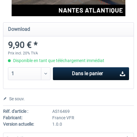
Aerosoft Airport Cologne/Bonn
sim-wings Hamburg
Download
9,90 € *
18,10 € *
20,12 € *
Prix incl. 20% TVA
Disponible en tant que téléchargement immédiat
Dans le panier
Se souv.
Réf. d'article :
AS16469
Fabricant:
France VFR
Version actuelle:
1.0.0