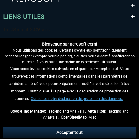
LIENS UTILES
Bienvenue sur aerosoft.com!
Nous utilisons des cookies. Certains d'entre eux sont techniquement
nécessaires (par exemple pour le panier), d'autres nous aident à améliorer nos
offres et à vous offrir une meilleure expérience utilisateur.
Vous acceptez les cookies suivants en cliquant sur Accepter tout. Vous
RENONCER AU CONTRAT ICI
trouverez des informations complémentaires dans les paramètres de
INFORMATIONS
confidentialité, où vous pourrez également modifier votre sélection à tout
moment. Il suffit d'aller à la page avec la déclaration de protection des
NE MANQUEZ PAS LES DERNIÈRES
données.
Consultez notre déclaration de protection des données.
NOUVELLES
Google Tag Manager:
Tracking and Analysis ,
Meta Pixel:
Tracking and
Analysis ,
OpenStreetMap:
Misc
* Tous les prix sont indiqués TVA légale comprise, hors
frais de port
et, le cas
échéant, frais de remboursement, si aucune description contraire.
Accepter tout
** S'applique aux envois vers l'Allemagne. Pour les autres pays, veuillez