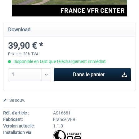
Aerosoft Airport Cologne/Bonn
sim-wings Hamburg
Download
39,90 € *
18,10 € *
20,12 € *
Prix incl. 20% TVA
Disponible en tant que téléchargement immédiat
Dans le panier
Se souv.
Réf. d'article :
AS16681
Fabricant:
France VFR
Version actuelle:
1.1.0
Installation via: