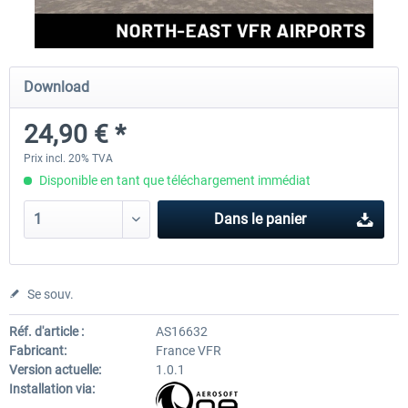
Aerosoft Airport Cologne/Bonn
sim-wings Hamburg
Download
24,90 € *
18,10 € *
20,12 € *
Prix incl. 20% TVA
Disponible en tant que téléchargement immédiat
Dans le panier
Se souv.
Réf. d'article :
AS16632
Fabricant:
France VFR
Version actuelle:
1.0.1
Installation via: